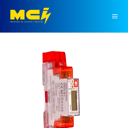
Mesure
Régulation
Temporisation
Commutation
Signalisation
Monnayeurs
Recherche