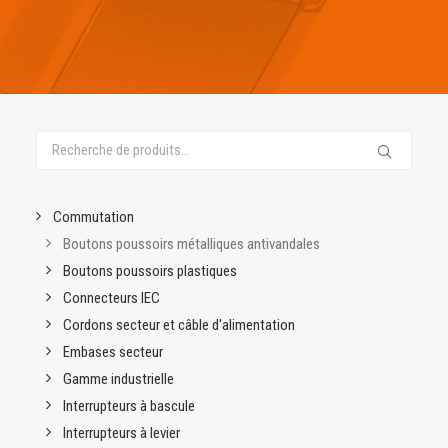
Nous vous proposons un large gamme de boutons
poussoirs métalliques anti-vandales de haute qualité,
Recherche
pour découpes Ø 12, 16, 19, 22, 25, 28 et 30 mm.
pour :
N'hésitez pas à nous interroger si le modèle que vous
recherchez ne figure pas dans cette sélection ou si vous
Commutation
souhaitez une finition spéciale (connectique, gravure,
couleur, ...).
Boutons poussoirs métalliques antivandales
Boutons poussoirs plastiques
Connecteurs IEC
Cordons secteur et câble d'alimentation
Embases secteur
Gamme industrielle
Interrupteurs à bascule
Interrupteurs à levier