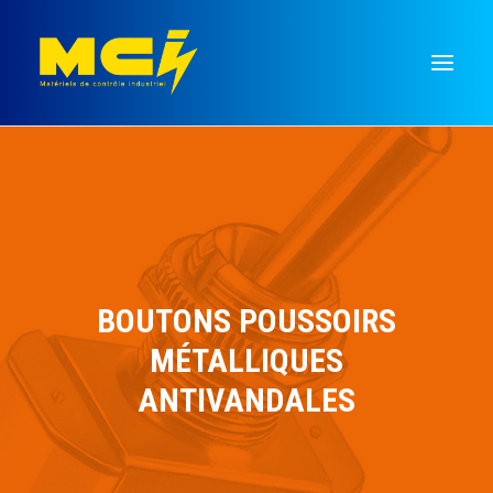
Mesure
Régulation
Temporisation
Commutation
BOUTONS POUSSOIRS
Signalisation
MÉTALLIQUES
Monnayeurs
ANTIVANDALES
Recherche