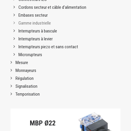
Les blocs contacts peuvent être empilés pour augmenter
Cordons secteur et câble d'alimentation
leur nombre.
Qualité des matériaux utilisés, performance de
Embases secteur
commutation, résistance aux chocs et aux vibrations,
Gamme industrielle
conformité aux standards tels que IEC 60947-5-1,
GB/T14048.5, protection jusqu’à IP67, sont les
Interrupteurs à bascule
principaux atouts de la gamme MBP.
Interrupteurs à levier
Interrupteurs piezo et sans contact
Microrupteurs
Mesure
Monnayeurs
Régulation
Signalisation
Temporisation
MBP Ø22