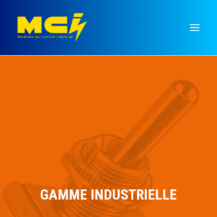
Mesure
Régulation
Temporisation
Commutation
Signalisation
Monnayeurs
Recherche
GAMME INDUSTRIELLE