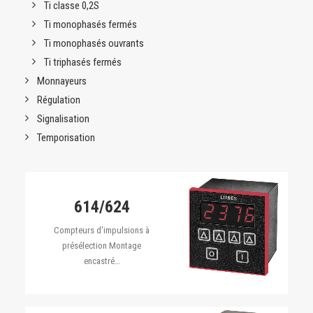
Ti classe 0,2S
Ti monophasés fermés
Ti monophasés ouvrants
Ti triphasés fermés
Monnayeurs
Régulation
Signalisation
Temporisation
614/624
Compteurs d'impulsions à
présélection Montage
encastré…