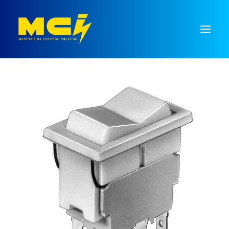
Mesure
Régulation
Temporisation
Commutation
Signalisation
Monnayeurs
Recherche