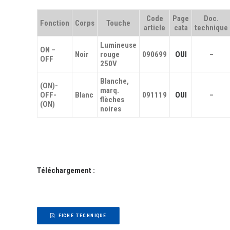
Code
Page
Doc.
Fonction
Corps
Touche
article
cata
technique
Lumineuse
ON –
Noir
rouge
090699
OUI
–
OFF
250V
Blanche,
(ON)-
marq.
OFF-
Blanc
091119
OUI
–
flèches
(ON)
noires
Téléchargement :
FICHE TECHNIQUE