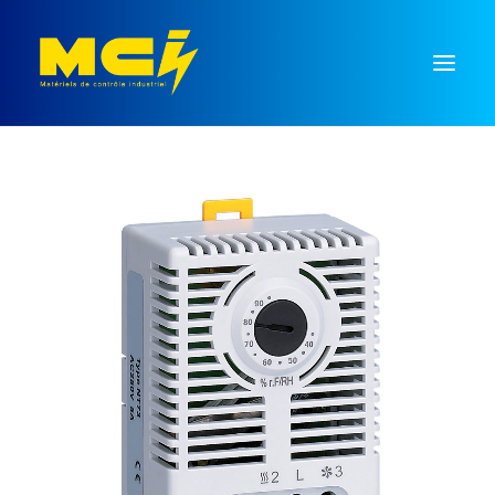
Mesure
Régulation
Temporisation
Commutation
Signalisation
Monnayeurs
Recherche