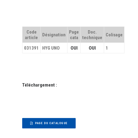
Code
Page
Doc.
Désignation
Colisage
article
cata
technique
031391
HYG UNO
OUI
OUI
1
Téléchargement :
PAGE DU CATALOGUE