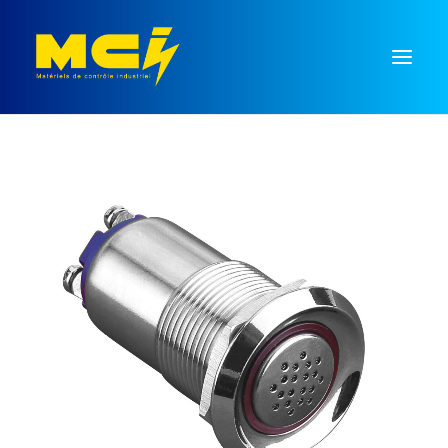
Mesure
Régulation
Temporisation
Commutation
Signalisation
Monnayeurs
Recherche