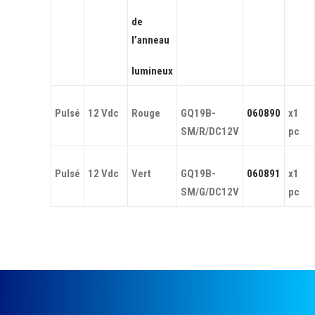
de
l’anneau
lumineux
Pulsé
12 Vdc
Rouge
GQ19B-
060890
x1
SM/R/DC12V
pc
Pulsé
12 Vdc
Vert
GQ19B-
060891
x1
SM/G/DC12V
pc