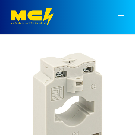
Mesure
Régulation
Temporisation
Commutation
Signalisation
Monnayeurs
Recherche