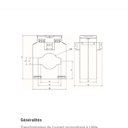
Généralités
Transformateur de courant monophasé à câble