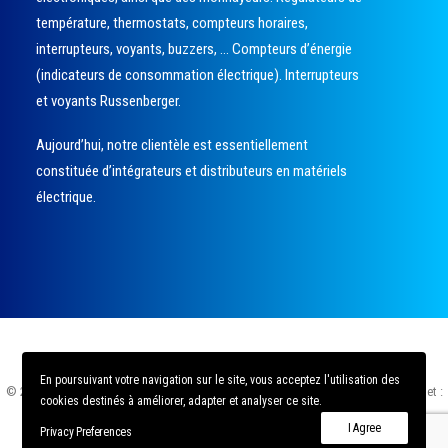
température, thermostats, compteurs horaires,
interrupteurs, voyants, buzzers, … Compteurs d’énergie
(indicateurs de consommation électrique). Interrupteurs
et voyants Russenberger.
Aujourd’hui, notre clientèle est essentiellement
constituée d’intégrateurs et distributeurs en matériels
électrique.
En poursuivant votre navigation sur le site, vous acceptez l'utilisation des
© 2021 MCI – Compteur électrique. | Tous droits réservés. Création de site internet :
cookies destinés à améliorer, adapter et analyser ce site.
stephaneadam.com
|
Mentions légales
|
Politique de confidentialité
I Agree
Privacy Preferences