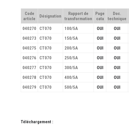
Code
Rapport de
Page
Doc.
Désignation
article
transformation
cata
technique
040270
CT070
100/5A
OUI
OUI
040273
CT070
150/5A
OUI
OUI
040275
CT070
200/5A
OUI
OUI
040276
CT070
250/5A
OUI
OUI
040277
CT070
300/5A
OUI
OUI
040278
CT070
400/5A
OUI
OUI
040279
CT070
500/5A
OUI
OUI
Téléchargement :