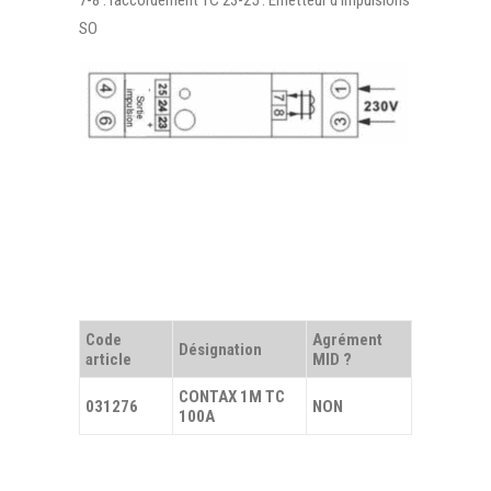
7-8 : raccordement TC 23-25 : Emetteur d’impulsions
SO
Code
Agrément
Désignation
article
MID ?
CONTAX 1M TC
031276
NON
100A