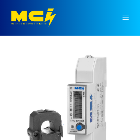
Mesure
Régulation
Temporisation
Commutation
Signalisation
Monnayeurs
Recherche