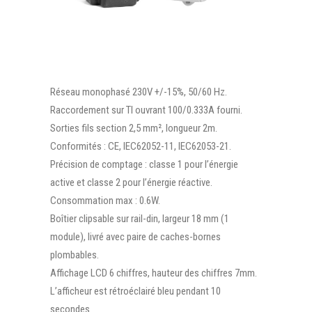
Réseau monophasé 230V +/-15%, 50/60 Hz.
Raccordement sur TI ouvrant 100/0.333A fourni.
Sorties fils section 2,5 mm², longueur 2m.
Conformités : CE, IEC62052-11, IEC62053-21.
Précision de comptage : classe 1 pour l’énergie
active et classe 2 pour l’énergie réactive.
Consommation max : 0.6W.
Boîtier clipsable sur rail-din, largeur 18 mm (1
module), livré avec paire de caches-bornes
plombables.
Affichage LCD 6 chiffres, hauteur des chiffres 7mm.
L’afficheur est rétroéclairé bleu pendant 10
secondes